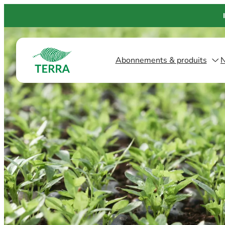
Aller
au
contenu
Abonnements & produits
N