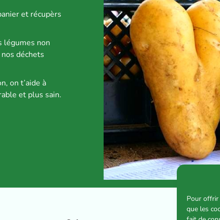
panier et récupèrs
es légumes non
s nos déchets
n, on t’aide à
able et plus sain.
Pour offrir
que les co
fait de co