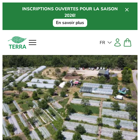
Aller
INSCRIPTIONS OUVERTES POUR LA SAISON
au
2026!
contenu
En savoir plus
FR