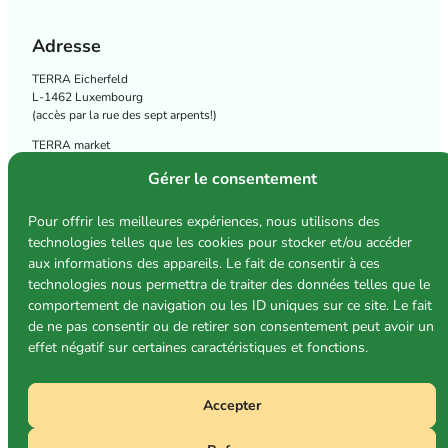
Adresse
TERRA Eicherfeld
L-1462 Luxembourg
(
accès par la rue des sept arpents!
)
TERRA market
Place Léon XIII in Bonnevoie
Gérer le consentement
Suivez-nous
Pour offrir les meilleures expériences, nous utilisons des
technologies telles que les cookies pour stocker et/ou accéder
aux informations des appareils. Le fait de consentir à ces
Conditions d’utilisation
technologies nous permettra de traiter des données telles que le
Politique de confidentialité
comportement de navigation ou les ID uniques sur ce site. Le fait
Politique relative aux cookies
de ne pas consentir ou de retirer son consentement peut avoir un
effet négatif sur certaines caractéristiques et fonctions.
Accepter
Photos : Michèle Conrad & TERRA