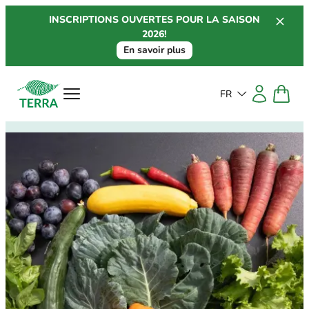
Aller
INSCRIPTIONS OUVERTES POUR LA SAISON
au
2026!
contenu
En savoir plus
FR