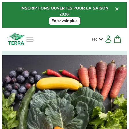
Aller
INSCRIPTIONS OUVERTES POUR LA SAISON
au
2026!
contenu
En savoir plus
FR