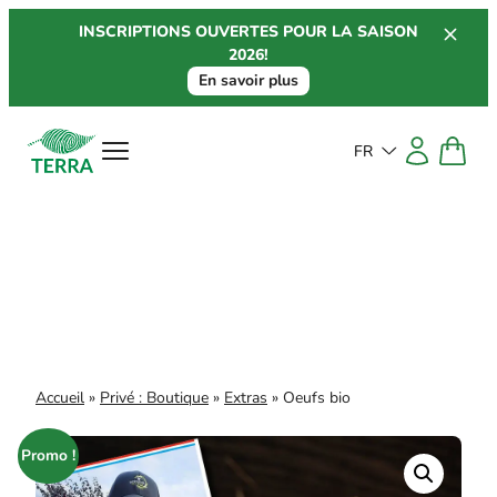
Aller
INSCRIPTIONS OUVERTES POUR LA SAISON
au
2026!
contenu
En savoir plus
FR
Accueil
»
Privé : Boutique
»
Extras
»
Oeufs bio
Promo !