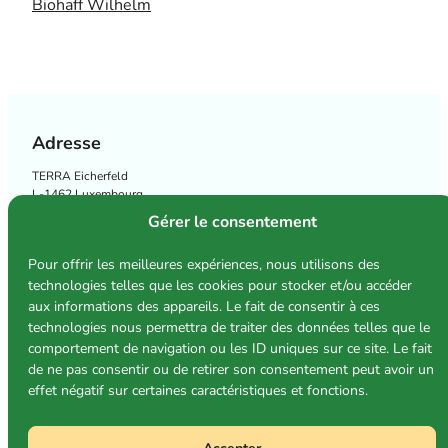
Biohaff Wilhelm
4
:
,
1
0
0
0
0
,
€
Adresse
0
.
TERRA Eicherfeld
0
L-1462 Luxembourg
(
accès par la rue des sept arpents!
)
Gérer le consentement
€
TERRA market
.
Place Léon XIII in Bonnevoie
Pour offrir les meilleures expériences, nous utilisons des
technologies telles que les cookies pour stocker et/ou accéder
Suivez-nous
aux informations des appareils. Le fait de consentir à ces
technologies nous permettra de traiter des données telles que le
comportement de navigation ou les ID uniques sur ce site. Le fait
de ne pas consentir ou de retirer son consentement peut avoir un
Conditions d’utilisation
Politique de confidentialité
effet négatif sur certaines caractéristiques et fonctions.
Politique relative aux cookies