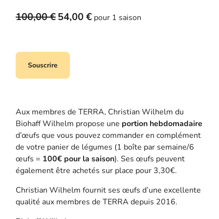
L
L
100,00
€
54,00
€
pour 1 saison
e
e
p
p
r
r
i
i
Souscrire
x
x
i
a
n
c
i
t
Aux membres de TERRA, Christian Wilhelm du
t
u
Biohaff Wilhelm propose une
portion hebdomadaire
i
e
d’œufs que vous pouvez commander en complément
a
l
de votre panier de légumes (1 boîte par semaine/6
l
e
œufs =
100€ pour la saison
). Ses œufs peuvent
é
s
également être achetés sur place pour 3,30€.
t
t
Christian Wilhelm fournit ses œufs d’une excellente
a
qualité aux membres de TERRA depuis 2016.
i
:
t
5